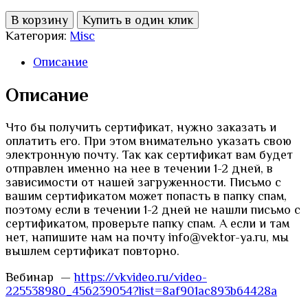
Количество
В корзину
Купить в один клик
товара
Категория:
Misc
Сертификат
за
Описание
участие
в
Описание
вебинаре
на
Что бы получить сертификат, нужно заказать и
тему:
оплатить его. При этом внимательно указать свою
«Модель
электронную почту. Так как сертификат вам будет
годового
отправлен именно на нее в течении 1-2 дней, в
плана
зависимости от нашей загруженности. Письмо с
ДОО:
вашим сертификатом может попасть в папку спам,
технология
поэтому если в течении 1-2 дней не нашли письмо с
создания
сертификатом, проверьте папку спам. А если и там
в
нет, напишите нам на почту info@vektor-ya.ru, мы
соответствии
вышлем сертификат повторно.
с
ФГОС
Вебинар —
https://vkvideo.ru/video-
ДО
225538980_456239054?list=8af901ac893b64428a
и
ФОП