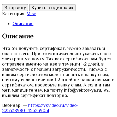
Количество
В корзину
Купить в один клик
товара
Категория:
Misc
Сертификат
за
Описание
участие
в
Описание
вебинаре
на
Что бы получить сертификат, нужно заказать и
тему:
оплатить его. При этом внимательно указать свою
«Игровая
электронную почту. Так как сертификат вам будет
деятельность
отправлен именно на нее в течении 1-2 дней, в
как
зависимости от нашей загруженности. Письмо с
основа
вашим сертификатом может попасть в папку спам,
психического
поэтому если в течении 1-2 дней не нашли письмо с
развития
сертификатом, проверьте папку спам. А если и там
ребенка
нет, напишите нам на почту info@vektor-ya.ru, мы
раннего
вышлем сертификат повторно.
возраста»
Вебинар —
https://vkvideo.ru/video-
225538980_456239051