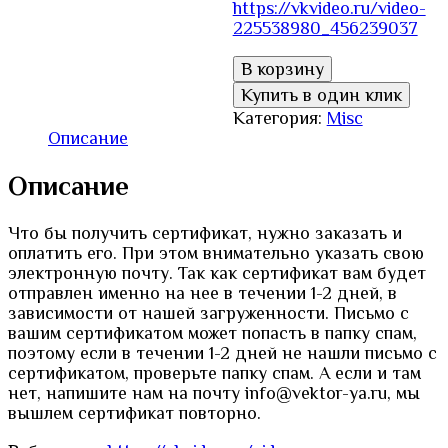
https://vkvideo.ru/video-
225538980_456239037
Количество
В корзину
товара
Купить в один клик
Сертификат
Категория:
Misc
за
Описание
участие
в
Описание
вебинаре
на
тему:
Что бы получить сертификат, нужно заказать и
«ФОП
оплатить его. При этом внимательно указать свою
ДО:
электронную почту. Так как сертификат вам будет
методы
отправлен именно на нее в течении 1-2 дней, в
и
зависимости от нашей загруженности. Письмо с
приемы
вашим сертификатом может попасть в папку спам,
работы
поэтому если в течении 1-2 дней не нашли письмо с
с
сертификатом, проверьте папку спам. А если и там
картинами»
нет, напишите нам на почту info@vektor-ya.ru, мы
вышлем сертификат повторно.