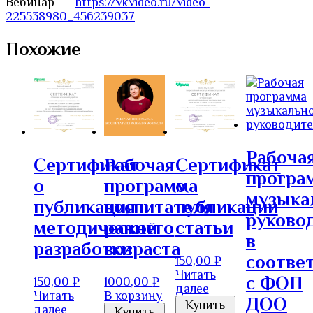
Вебинар —
https://vkvideo.ru/video-
225538980_456239037
Похожие
Рабоча
Сертификат
Рабочая
Сертификат
програ
о
программа
о
музыка
публикация
воспитателя
публикации
руково
методической
раннего
статьи
в
разработки
возраста
соотве
150,00
₽
Читать
с ФОП
150,00
₽
1000,00
₽
далее
Читать
В корзину
ДОО
Купить
далее
Купить