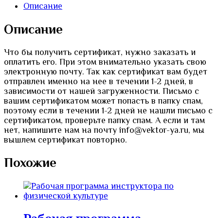
за
Описание
участие
в
Описание
вебинаре
на
Что бы получить сертификат, нужно заказать и
тему:
оплатить его. При этом внимательно указать свою
«ФОП
электронную почту. Так как сертификат вам будет
ДО:
отправлен именно на нее в течении 1-2 дней, в
методика
зависимости от нашей загруженности. Письмо с
построения
вашим сертификатом может попасть в папку спам,
цели,
поэтому если в течении 1-2 дней не нашли письмо с
задач,
сертификатом, проверьте папку спам. А если и там
плана
нет, напишите нам на почту info@vektor-ya.ru, мы
построения
вышлем сертификат повторно.
содержания
мероприятий
в
Похожие
ДОО»