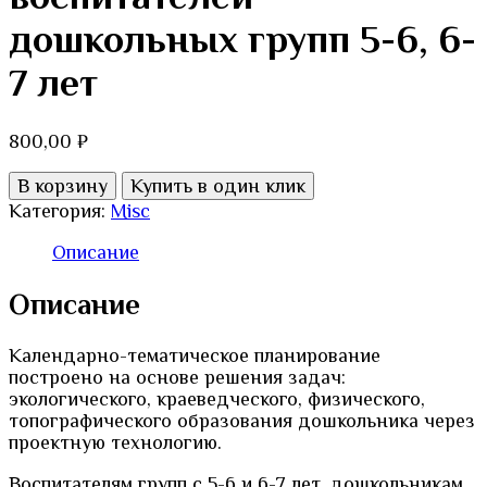
дошкольных групп 5-6, 6-
7 лет
800,00
₽
Количество
В корзину
Купить в один клик
товара
Категория:
Misc
Календарно-
тематическое
Описание
планирование
туристической
Описание
деятельности
для
Календарно-тематическое планирование
инструктора
построено на основе решения задач:
по
экологического, краеведческого, физического,
физической
топографического образования дошкольника через
культуре
проектную технологию.
и
воспитателей
Воспитателям групп с 5-6 и 6-7 лет, дошкольникам,
дошкольных