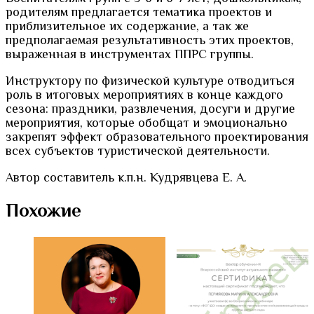
родителям предлагается тематика проектов и
групп
приблизительное их содержание, а так же
5-
предполагаемая результативность этих проектов,
6,
выраженная в инструментах ППРС группы.
6-
7
Инструктору по физической культуре отводиться
лет
роль в итоговых мероприятиях в конце каждого
сезона: праздники, развлечения, досуги и другие
мероприятия, которые обобщат и эмоционально
закрепят эффект образовательного проектирования
всех субъектов туристической деятельности.
Автор составитель к.п.н. Кудрявцева Е. А.
Похожие